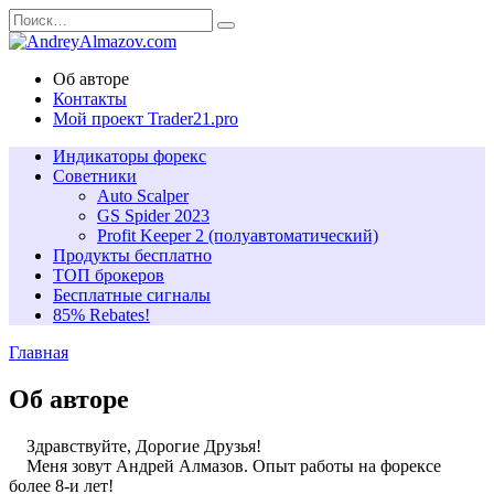
Перейти
Search
к
for:
содержанию
Об авторе
Контакты
Мой проект Trader21.pro
Индикаторы форекс
Советники
Auto Scalper
GS Spider 2023
Profit Keeper 2 (полуавтоматический)
Продукты бесплатно
ТОП брокеров
Бесплатные сигналы
85% Rеbates!
Главная
Об авторе
Здравствуйте, Дорогие Друзья!
Меня зовут Андрей Алмазов. Опыт работы на форексе
более 8-и лет!