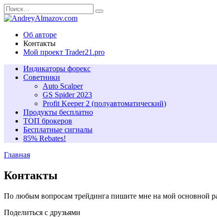
Перейти
Search
к
for:
содержанию
Об авторе
Контакты
Мой проект Trader21.pro
Индикаторы форекс
Советники
Auto Scalper
GS Spider 2023
Profit Keeper 2 (полуавтоматический)
Продукты бесплатно
ТОП брокеров
Бесплатные сигналы
85% Rеbates!
Главная
Контакты
По любым вопросам трейдинга пишите мне на мой основной ра
Поделиться с друзьями