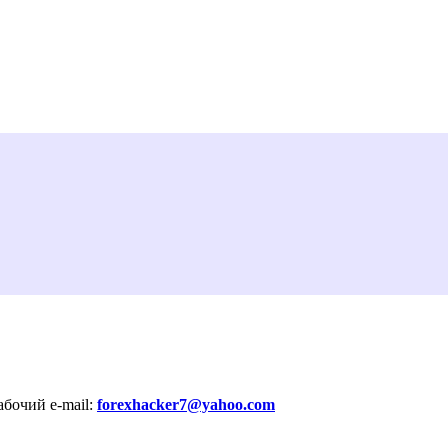
бочий e-mail:
forexhacker7@yahoo.com